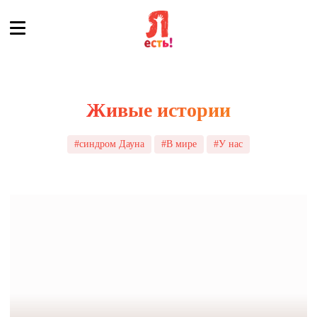
Живые истории
#синдром Дауна
#В мире
#У нас